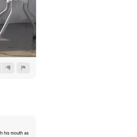
720p
1080p
1440p
2160p
th his mouth as