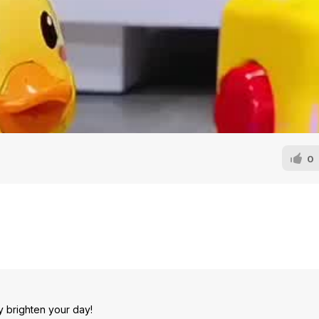
0
ely brighten your day!