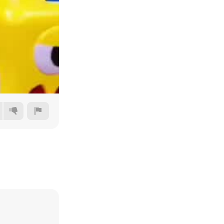
360p
480p
720p
1080p