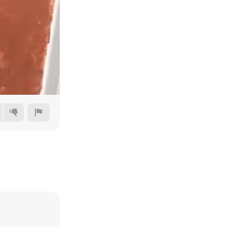
360p
480p
720p
1080p