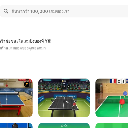
คว้าชัยชนะในเกมปิงปองที่ Y8!
สดงทักษะสุดยอดของคุณออกมา