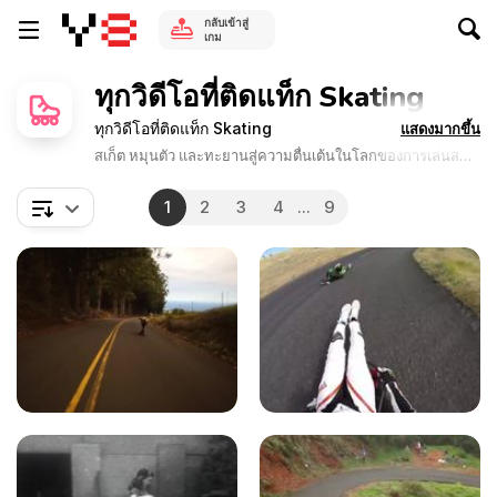
กลับเข้าสู่
เกม
ทุกวิดีโอที่ติดแท็ก Skating
ทุกวิดีโอที่ติดแท็ก Skating
แสดงมากขึ้น
สเก็ต หมุนตัว และทะยานสู่ความตื่นเต้นในโลกของการเล่นส
เก็ตสุดมันส์
1
2
3
4
...
9