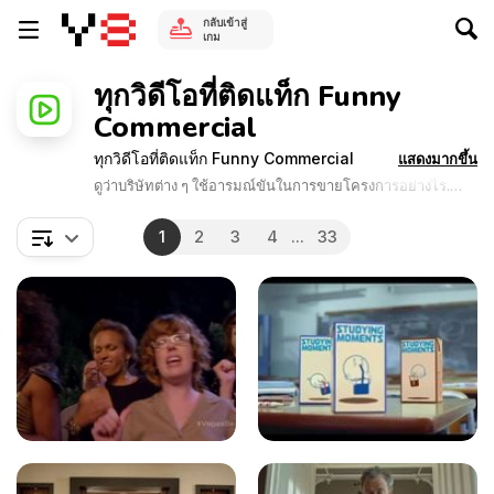
กลับเข้าสู่
เกม
ทุกวิดีโอที่ติดแท็ก Funny
Commercial
ทุกวิดีโอที่ติดแท็ก Funny Commercial
แสดงมากขึ้น
ดูว่าบริษัทต่าง ๆ ใช้อารมณ์ขันในการขายโครงการอย่างไร.
วิดีโอโฆษณาตลกเหล่านี้จัดทำโดย Y8 Games. พวกเขาแสดง
ให้เห็นว่าการใช้แมวทำเรื่องตลกสร้างองค์ประกอบที่สนุกสนาน
1
2
3
4
...
33
ได้อย่างไร. แบรนด์ใหญ่ต้องการเชื่อมโยงผลิตภัณฑ์ของตนกับ
ความสุขที่ได้รับจากช่วงเวลาที่สนุกสนาน.